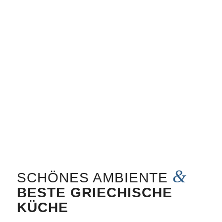
Weiter
1
2
3
4
5
6
7
8
9
10
11
12
13
14
15
16
17
18
1
24
25
26
27
28
29
30
31
&
SCHÖNES AMBIENTE
BESTE GRIECHISCHE
KÜCHE