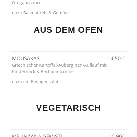
Oreganosauce
dazu Basmatireis & Gemüse
AUS DEM OFEN
MOUSAKAS
14,50 €
Griechischer Kartoffel-Auberginen-Auflauf mit
Rinderhack & Bechamelcreme
dazu ein Beilagensalat
VEGETARISCH
MELINZANA GEMISTI
10,90€